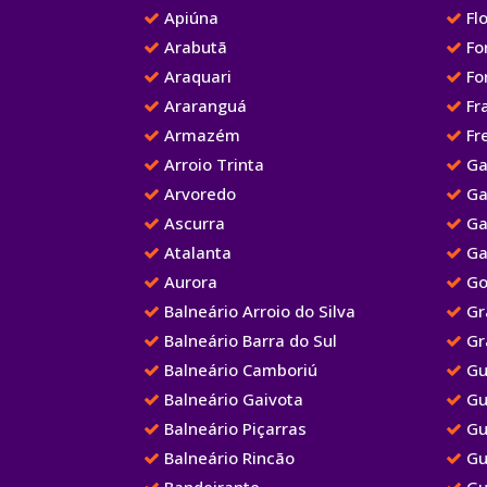
Apiúna
Flo
Arabutã
Fo
Araquari
Fo
Araranguá
Fr
Armazém
Fre
Arroio Trinta
Ga
Arvoredo
Ga
Ascurra
Ga
Atalanta
Ga
Aurora
Go
Balneário Arroio do Silva
Gr
Balneário Barra do Sul
Gr
Balneário Camboriú
Gu
Balneário Gaivota
Gu
Balneário Piçarras
Gu
Balneário Rincão
Gu
Bandeirante
Gu