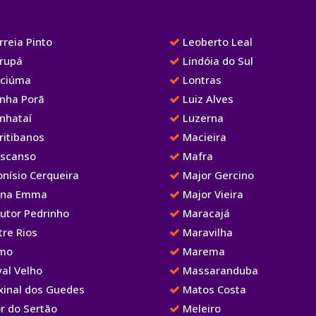
reia Pinto
Leoberto Leal
rupá
Lindóia do Sul
iciúma
Lontras
nha Porã
Luiz Alves
nhataí
Luzerna
ritibanos
Macieira
scanso
Mafra
nísio Cerqueira
Major Gercino
na Emma
Major Vieira
utor Pedrinho
Maracajá
re Rios
Maravilha
mo
Marema
al Velho
Massaranduba
xinal dos Guedes
Matos Costa
r do Sertão
Meleiro