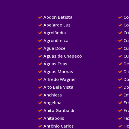
Abdon Batista
Cor
Abelardo Luz
Co
Agrolândia
Cr
Agronômica
Cu
Água Doce
Cu
Águas de Chapecó
Cu
Águas Frias
De
Águas Mornas
Dio
Alfredo Wagner
Do
Alto Bela Vista
Do
Anchieta
Ent
Angelina
Er
Anita Garibaldi
Erv
Anitápolis
Fa
Antônio Carlos
Flo