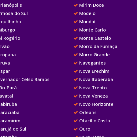
rianópolis
Mirim Doce
rmosa do Sul
Modelo
rquilhinha
Mondaí
aiburgo
Monte Carlo
i Rogério
Monte Castelo
lvão
Morro da Fumaça
ropaba
Morro Grande
ruva
Navegantes
spar
Nova Erechim
vernador Celso Ramos
Nova Itaberaba
ão-Pará
Nova Trento
avatal
Nova Veneza
abiruba
Novo Horizonte
araciaba
Orleans
aramirim
Otacílio Costa
arujá do Sul
Ouro
atambu
Ouro Verde