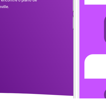
 encontre o plano de
ville.