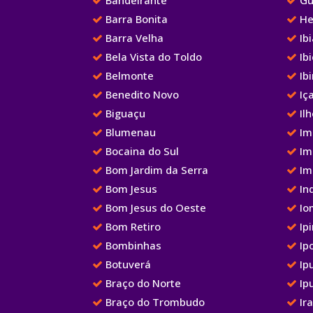
Barra Bonita
He
Barra Velha
Ib
Bela Vista do Toldo
Ibi
Belmonte
Ib
Benedito Novo
Iç
Biguaçu
Ilh
Blumenau
Im
Bocaina do Sul
Im
Bom Jardim da Serra
Im
Bom Jesus
Ind
Bom Jesus do Oeste
Io
Bom Retiro
Ipi
Bombinhas
Ip
Botuverá
Ip
Braço do Norte
Ip
Braço do Trombudo
Ir