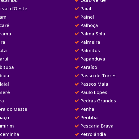
rval d’Oeste
Paial
iam
Painel
caré
Palhoça
irama
Palma Sola
ara
Palmeira
ota
Palmitos
aruí
Papanduva
bituba
Paraíso
buia
Passo de Torres
aial
Passos Maia
merê
Paulo Lopes
ra
Pedras Grandes
orã do Oeste
Penha
uaçu
Peritiba
umirim
Pescaria Brava
aceminha
Petrolândia