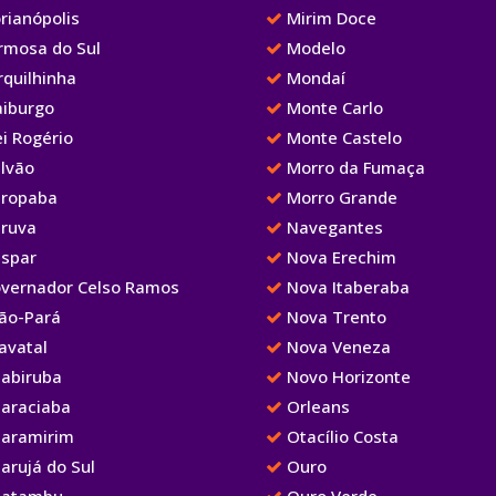
rianópolis
Mirim Doce
rmosa do Sul
Modelo
rquilhinha
Mondaí
aiburgo
Monte Carlo
i Rogério
Monte Castelo
lvão
Morro da Fumaça
ropaba
Morro Grande
ruva
Navegantes
spar
Nova Erechim
vernador Celso Ramos
Nova Itaberaba
ão-Pará
Nova Trento
avatal
Nova Veneza
abiruba
Novo Horizonte
araciaba
Orleans
aramirim
Otacílio Costa
arujá do Sul
Ouro
atambu
Ouro Verde