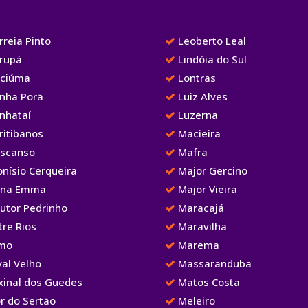
reia Pinto
Leoberto Leal
rupá
Lindóia do Sul
iciúma
Lontras
nha Porã
Luiz Alves
nhataí
Luzerna
ritibanos
Macieira
scanso
Mafra
nísio Cerqueira
Major Gercino
na Emma
Major Vieira
utor Pedrinho
Maracajá
re Rios
Maravilha
mo
Marema
al Velho
Massaranduba
xinal dos Guedes
Matos Costa
r do Sertão
Meleiro