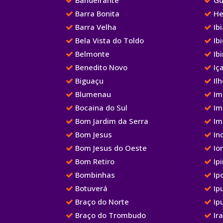
Barra Bonita
He
Barra Velha
Ib
Bela Vista do Toldo
Ibi
Belmonte
Ib
Benedito Novo
Iç
Biguaçu
Ilh
Blumenau
Im
Bocaina do Sul
Im
Bom Jardim da Serra
Im
Bom Jesus
Ind
Bom Jesus do Oeste
Io
Bom Retiro
Ipi
Bombinhas
Ip
Botuverá
Ip
Braço do Norte
Ip
Braço do Trombudo
Ir