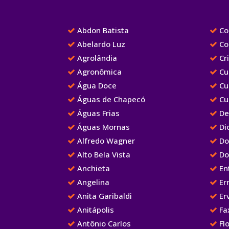
Abdon Batista
Cor
Abelardo Luz
Co
Agrolândia
Cr
Agronômica
Cu
Água Doce
Cu
Águas de Chapecó
Cu
Águas Frias
De
Águas Mornas
Dio
Alfredo Wagner
Do
Alto Bela Vista
Do
Anchieta
Ent
Angelina
Er
Anita Garibaldi
Erv
Anitápolis
Fa
Antônio Carlos
Flo