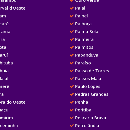
rval d’Oeste
Paial
iam
Painel
caré
Palhoça
irama
Palma Sola
ara
Palmeira
ota
Palmitos
aruí
Papanduva
bituba
Paraíso
buia
Passo de Torres
aial
Passos Maia
merê
Paulo Lopes
ra
Pedras Grandes
orã do Oeste
Penha
uaçu
Peritiba
umirim
Pescaria Brava
aceminha
Petrolândia