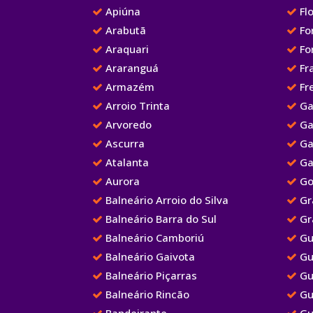
Apiúna
Flo
Arabutã
Fo
Araquari
Fo
Araranguá
Fr
Armazém
Fre
Arroio Trinta
Ga
Arvoredo
Ga
Ascurra
Ga
Atalanta
Ga
Aurora
Go
Balneário Arroio do Silva
Gr
Balneário Barra do Sul
Gr
Balneário Camboriú
Gu
Balneário Gaivota
Gu
Balneário Piçarras
Gu
Balneário Rincão
Gu
Bandeirante
Gu