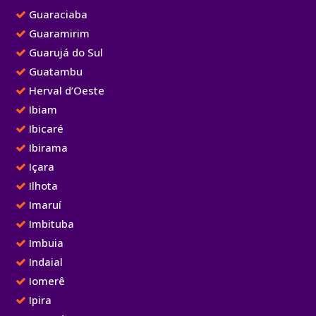
Guaraciaba
Guaramirim
Guarujá do Sul
Guatambu
Herval d’Oeste
Ibiam
Ibicaré
Ibirama
Içara
Ilhota
Imaruí
Imbituba
Imbuia
Indaial
Iomerê
Ipira