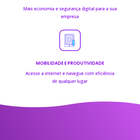
Mais economia e segurança digital para a sua
empresa
MOBILIDADE E PRODUTIVIDADE
Acesse a internet e navegue com eficiência
de
qualquer lugar