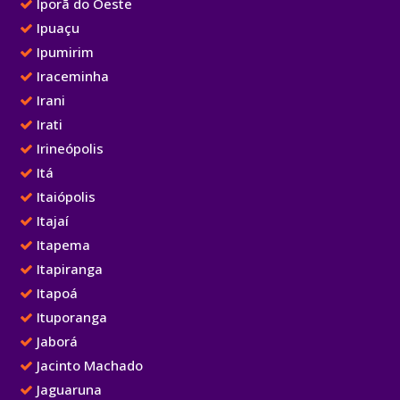
Iporã do Oeste
Ipuaçu
Ipumirim
Iraceminha
Irani
Irati
Irineópolis
Itá
Itaiópolis
Itajaí
Itapema
Itapiranga
Itapoá
Ituporanga
Jaborá
Jacinto Machado
Jaguaruna